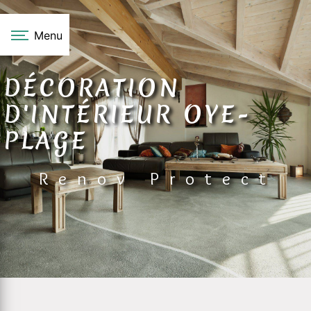
Panneau de gestion des cookies
Menu
DÉCORATION
D'INTÉRIEUR OYE-
PLAGE
Renov Protect