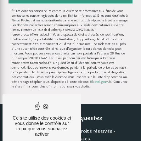
** Les données personnelles communiquées sont nécessaires aux fins de vous
contacter et sont enregistrées dans un fichier informatisé. Elles sont destinées à
Renov Protect et ses sous-traitants dans le seul but de répondre à votre message.
Les données collectées seront communiquées aux seuls destinataires suivants:
Renov Protect 28 Rue de dunkerque 59820 GRAVELINES
renov.protect@wanadoo.fr. Vous disposez de droits d’accès, de rectification,
d’effacement, de portabilité, de limitation, d’opposition, de retrait de votre
consentement à tout moment et du droit d’introduire une réclamation auprès
d’une autorité de contrôle, ainsi que d’organiser le sort de vos données post-
mortem. Vous pouvez exercer ces droits par voie postale à l'adresse 28 Rue de
dunkerque 59820 GRAVELINES ou par courrier électronique à l'adresse
renov.protect@wanadoo.fr. Un justificatif d'identité pourra vous être
demandé. Nous conservons vos données pendant la période de prise de contact
puis pendant la durée de prescription légale aux fins probatoires et de gestion
des contentieux. Vous avez le droit de vous inscrire sur la liste d'opposition au
démarchage téléphonique, disponible à cette adresse:
Bloctel.gouv.fr
. Consultez
le site cnil.fr pour plus d’informations sur vos droits.
Recherches fréquentes
Ce site utilise des cookies et
vous donne le contrôle sur
ceux que vous souhaitez
©
Vistalid
- 2026 - Tous droits réservés -
activer
Mentions légales