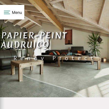
Panneau de gestion des cookies
Menu
PAPIER-PEINT
AUDRUICQ
Renov Protect