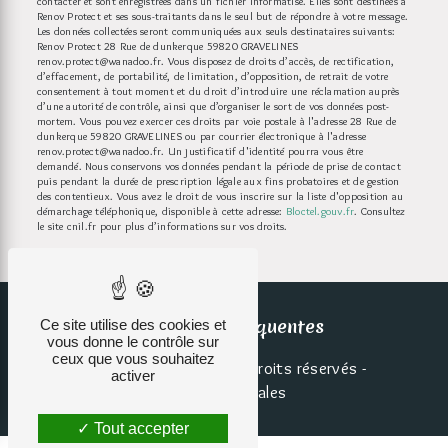
contacter et sont enregistrées dans un fichier informatisé. Elles sont destinées à
Renov Protect et ses sous-traitants dans le seul but de répondre à votre message.
Les données collectées seront communiquées aux seuls destinataires suivants:
Renov Protect 28 Rue de dunkerque 59820 GRAVELINES
renov.protect@wanadoo.fr. Vous disposez de droits d’accès, de rectification,
d’effacement, de portabilité, de limitation, d’opposition, de retrait de votre
consentement à tout moment et du droit d’introduire une réclamation auprès
d’une autorité de contrôle, ainsi que d’organiser le sort de vos données post-
mortem. Vous pouvez exercer ces droits par voie postale à l'adresse 28 Rue de
dunkerque 59820 GRAVELINES ou par courrier électronique à l'adresse
renov.protect@wanadoo.fr. Un justificatif d'identité pourra vous être
demandé. Nous conservons vos données pendant la période de prise de contact
puis pendant la durée de prescription légale aux fins probatoires et de gestion
des contentieux. Vous avez le droit de vous inscrire sur la liste d'opposition au
démarchage téléphonique, disponible à cette adresse:
Bloctel.gouv.fr
. Consultez
le site cnil.fr pour plus d’informations sur vos droits.
Recherches fréquentes
Ce site utilise des cookies et
vous donne le contrôle sur
ceux que vous souhaitez
©
Vistalid
- 2026 - Tous droits réservés -
activer
Mentions légales
Tout accepter