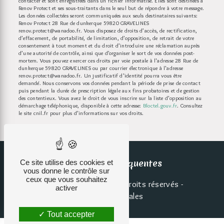
contacter et sont enregistrées dans un fichier informatisé. Elles sont destinées à
Renov Protect et ses sous-traitants dans le seul but de répondre à votre message.
Les données collectées seront communiquées aux seuls destinataires suivants:
Renov Protect 28 Rue de dunkerque 59820 GRAVELINES
renov.protect@wanadoo.fr. Vous disposez de droits d’accès, de rectification,
d’effacement, de portabilité, de limitation, d’opposition, de retrait de votre
consentement à tout moment et du droit d’introduire une réclamation auprès
d’une autorité de contrôle, ainsi que d’organiser le sort de vos données post-
mortem. Vous pouvez exercer ces droits par voie postale à l'adresse 28 Rue de
dunkerque 59820 GRAVELINES ou par courrier électronique à l'adresse
renov.protect@wanadoo.fr. Un justificatif d'identité pourra vous être
demandé. Nous conservons vos données pendant la période de prise de contact
puis pendant la durée de prescription légale aux fins probatoires et de gestion
des contentieux. Vous avez le droit de vous inscrire sur la liste d'opposition au
démarchage téléphonique, disponible à cette adresse:
Bloctel.gouv.fr
. Consultez
le site cnil.fr pour plus d’informations sur vos droits.
Recherches fréquentes
Ce site utilise des cookies et
vous donne le contrôle sur
ceux que vous souhaitez
©
Vistalid
- 2026 - Tous droits réservés -
activer
Mentions légales
Tout accepter