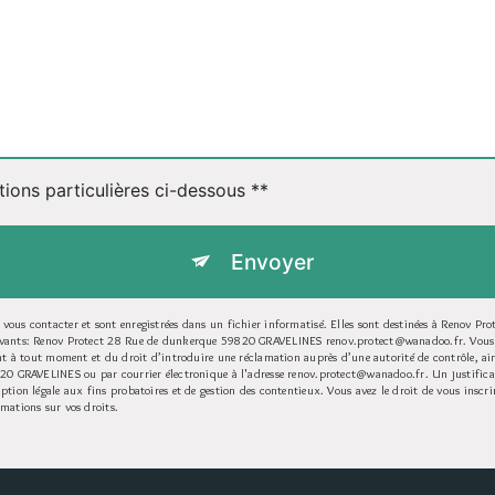
tions particulières ci-dessous **
Envoyer
ous contacter et sont enregistrées dans un fichier informatisé. Elles sont destinées à Renov Prote
uivants: Renov Protect 28 Rue de dunkerque 59820 GRAVELINES renov.protect@wanadoo.fr. Vous di
ment à tout moment et du droit d’introduire une réclamation auprès d’une autorité de contrôle, a
9820 GRAVELINES ou par courrier électronique à l'adresse renov.protect@wanadoo.fr. Un justific
ption légale aux fins probatoires et de gestion des contentieux. Vous avez le droit de vous inscr
rmations sur vos droits.