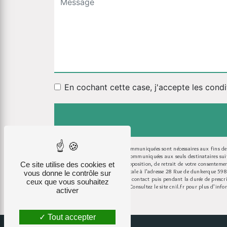
En cochant cette case, j'accepte les condi
** Les données personnelles communiquées sont nécessaires aux fins de v
Les données collectées seront communiquées aux seuls destinataires s
Ce site utilise des cookies et
portabilité, de limitation, d’opposition, de retrait de votre consente
exercer ces droits par voie postale à l'adresse 28 Rue de dunkerque 5
vous donne le contrôle sur
pendant la période de prise de contact puis pendant la durée de prescri
ceux que vous souhaitez
cette adresse:
Bloctel.gouv.fr
. Consultez le site cnil.fr pour plus d’info
activer
Tout accepter