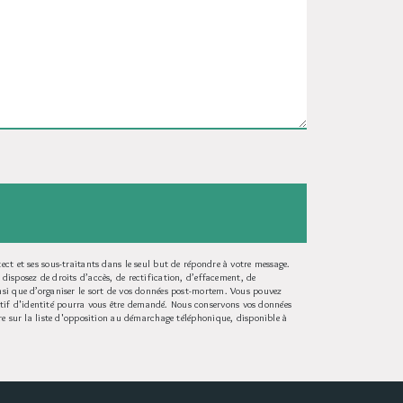
ct et ses sous-traitants dans le seul but de répondre à votre message.
sposez de droits d’accès, de rectification, d’effacement, de
insi que d’organiser le sort de vos données post-mortem. Vous pouvez
atif d'identité pourra vous être demandé. Nous conservons vos données
ire sur la liste d'opposition au démarchage téléphonique, disponible à