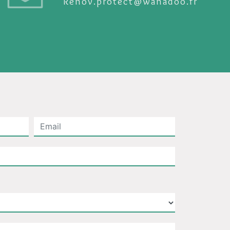
renov.protect@wanadoo.fr