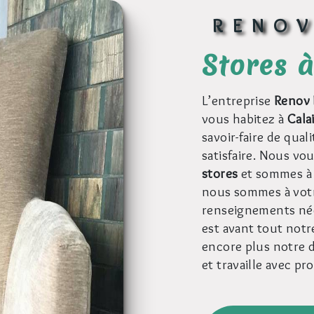
RENO
stores 
L’entreprise
Renov 
vous habitez à
Cala
savoir-faire de qua
satisfaire. Nous vo
stores
et sommes à 
nous sommes à votr
renseignements néc
est avant tout notr
encore plus notre d
et travaille avec pr