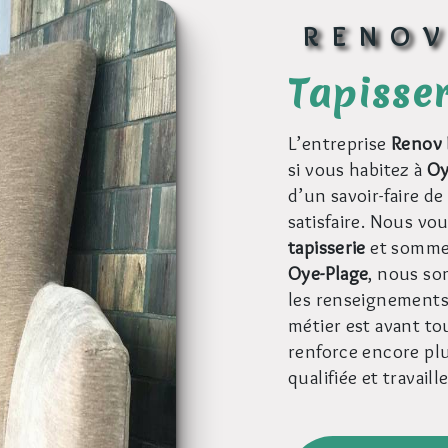
RENO
tapisse
L’entreprise
Renov 
si vous habitez à
Oy
d’un savoir-faire d
satisfaire. Nous vo
tapisserie
et sommes
Oye-Plage
, nous so
les renseignements 
métier est avant to
renforce encore plu
qualifiée et travail