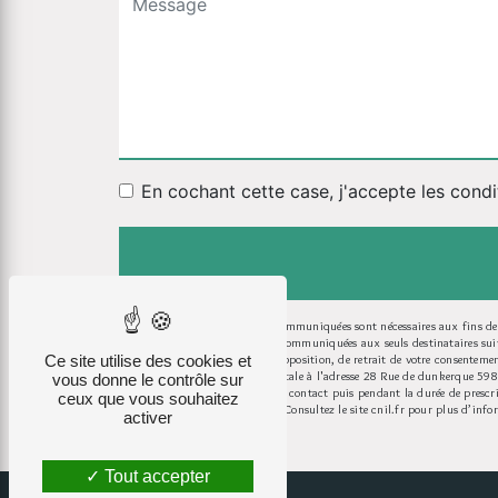
En cochant cette case, j'accepte les condi
** Les données personnelles communiquées sont nécessaires aux fins de v
Les données collectées seront communiquées aux seuls destinataires s
Ce site utilise des cookies et
portabilité, de limitation, d’opposition, de retrait de votre consente
exercer ces droits par voie postale à l'adresse 28 Rue de dunkerque 5
vous donne le contrôle sur
pendant la période de prise de contact puis pendant la durée de prescri
ceux que vous souhaitez
cette adresse:
Bloctel.gouv.fr
. Consultez le site cnil.fr pour plus d’info
activer
Tout accepter