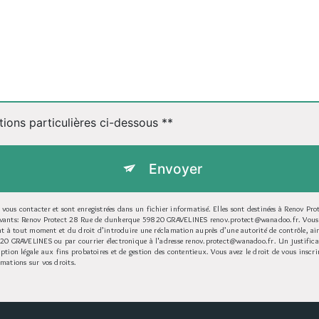
tions particulières ci-dessous **
Envoyer
ous contacter et sont enregistrées dans un fichier informatisé. Elles sont destinées à Renov Prote
uivants: Renov Protect 28 Rue de dunkerque 59820 GRAVELINES renov.protect@wanadoo.fr. Vous di
ment à tout moment et du droit d’introduire une réclamation auprès d’une autorité de contrôle, a
9820 GRAVELINES ou par courrier électronique à l'adresse renov.protect@wanadoo.fr. Un justific
ption légale aux fins probatoires et de gestion des contentieux. Vous avez le droit de vous inscr
rmations sur vos droits.