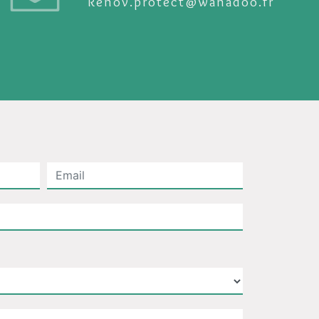
renov.protect@wanadoo.fr