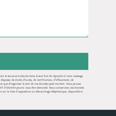
ct et ses sous-traitants dans le seul but de répondre à votre message.
sposez de droits d’accès, de rectification, d’effacement, de
insi que d’organiser le sort de vos données post-mortem. Vous pouvez
atif d'identité pourra vous être demandé. Nous conservons vos données
ire sur la liste d'opposition au démarchage téléphonique, disponible à